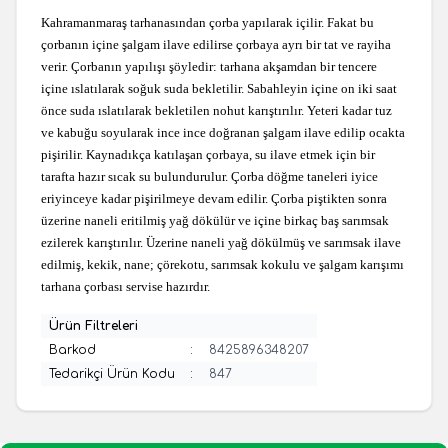
Kahramanmaraş tarhanasından çorba yapılarak içilir. Fakat bu
çorbanın içine şalgam ilave edilirse çorbaya ayrı bir tat ve rayiha
verir. Çorbanın yapılışı şöyledir: tarhana akşamdan bir tencere
içine ıslatılarak soğuk suda bekletilir. Sabahleyin içine on iki saat
önce suda ıslatılarak bekletilen nohut karıştırılır. Yeteri kadar tuz
ve kabuğu soyularak ince ince doğranan şalgam ilave edilip ocakta
pişirilir. Kaynadıkça katılaşan çorbaya, su ilave etmek için bir
tarafta hazır sıcak su bulundurulur. Çorba döğme taneleri iyice
eriyinceye kadar pişirilmeye devam edilir. Çorba piştikten sonra
üzerine naneli eritilmiş yağ dökülür ve içine birkaç baş sarımsak
ezilerek karıştırılır. Üzerine naneli yağ dökülmüş ve sarımsak ilave
edilmiş, kekik, nane; çörekotu, sarımsak kokulu ve şalgam karışımı
tarhana çorbası servise hazırdır.
Ürün Filtreleri
Barkod
:
8425896348207
Tedarikçi Ürün Kodu
:
847