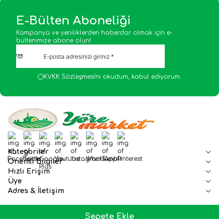
E-Bülten Aboneliği
Kampanya ve yeniliklerden haberdar olmak için e-
bültenimize abone olun!
KVKK Sözleşmesi'ni
okudum, kabul ediyorum.
Facebook
Twitter
Google-Plus
Youtube
Instagram
WhatsApp
Tumblr
Pinterest
Kategoriler
Önemli Bilgiler
Hızlı Erişim
Üye
Adres & İletişim
Sepete Ekle