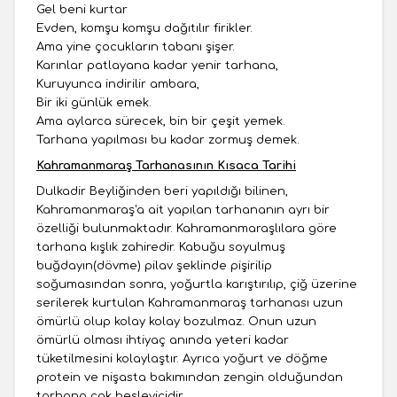
Gel beni kurtar
Evden, komşu komşu dağıtılır firikler.
Ama yine çocukların tabanı şişer.
Karınlar patlayana kadar yenir tarhana,
Kuruyunca indirilir ambara,
Bir iki günlük emek.
Ama aylarca sürecek, bin bir çeşit yemek.
Tarhana yapılması bu kadar zormuş demek.
Kahramanmaraş Tarhanasının Kısaca Tarihi
Dulkadir Beyliğinden beri yapıldığı bilinen,
Kahramanmaraş'a ait yapılan tarhananın ayrı bir
özelliği bulunmaktadır. Kahramanmaraşlılara göre
tarhana kışlık zahiredir. Kabuğu soyulmuş
buğdayın(dövme) pilav şeklinde pişirilip
soğumasından sonra, yoğurtla karıştırılıp, çiğ üzerine
serilerek kurtulan Kahramanmaraş tarhanası uzun
ömürlü olup kolay kolay bozulmaz. Onun uzun
ömürlü olması ihtiyaç anında yeteri kadar
tüketilmesini kolaylaştır. Ayrıca yoğurt ve döğme
protein ve nişasta bakımından zengin olduğundan
tarhana çok besleyicidir.