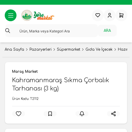
Favorilerim
Hesabım
Sepeti
ARA
Ana Sayfa
Pazaryerleri
Süpermarket
Gıda Ve İçecek
Hazır 
Maraş Market
Kahramanmaraş Sıkma Çorbalık
Tarhanası (3 kg)
Ürün Kodu:
T2112