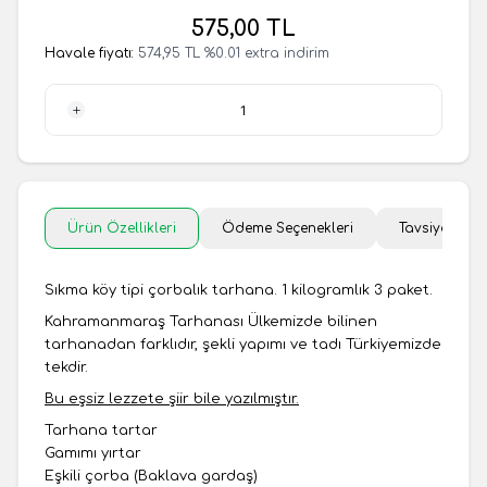
575,00
TL
Havale fiyatı:
574,95
TL
%
0.01
extra indirim
1 Adet
Ürün Özellikleri
Ödeme Seçenekleri
Tavsiye Et
Sıkma köy tipi çorbalık tarhana. 1 kilogramlık 3 paket.
Kahramanmaraş Tarhanası Ülkemizde bilinen
tarhanadan farklıdır, şekli yapımı ve tadı Türkiyemizde
tekdir.
Bu eşsiz lezzete şiir bile yazılmıştır.
Tarhana tartar
Gamımı yırtar
Eşkili çorba (Baklava gardaş)