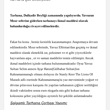
Tarhana, Dulkadir Beyliği zamanında yapılıyordu. Yavuzun
Mısır seferine giderken tarhanayı ikmal maddesi olarak
bulundurduğu rivayet edilmektedir.
Fakat bu konu , henüz kesinlik kazanmamıştır. Araştırmaya devam
edilmektedir. Mısır seferinde, Yavuz Elbistan'dan geçmiş ve ikmal
maddesi olarak ekmeklik un, peksimet ve et gibi yiyeceklerle
hayvanlara arpa , ot ve saman maddeler temin edilmiştir. Ancak
ikmal maddeleri içinde tarhana bulunmamaktadır. Oysa Yavuz
Sultan Selim annesi Ayşe Hatun(Gülbahar Sultan)'un
Kahramanmaraşlı olması dolayısı ile Stanly Keer The Lions Of
Marash adlı eserinde Kahramanmaraş'ta yaz mevsiminde yoğurt ve
dövme pilavının karışımı ile yapılan tarhananın çiğlere serildiğini
ikindi vaktinden sonra esen rüzgarla mis gibi kokan tarhana
kokusunu şehre yayıldığını ayrıntılı bir şekilde anlatmaktadır.
Şalgamlı Tarhana Çorbası Yapımı: