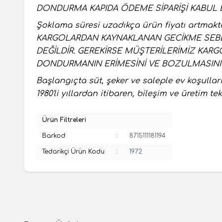
DONDURMA KAPIDA ÖDEME SİPARİŞİ KABUL EDİLM
Şoklama süresi uzadıkça ürün fiyatı artmakta
KARGOLARDAN KAYNAKLANAN GECİKME SEBE
DEĞİLDİR. GEREKİRSE MÜŞTERİLERİMİZ KA
DONDURMANIN ERİMESİNİ VE BOZULMASINI 
Başlangıçta süt, şeker ve saleple ev koşull
1980'li yıllardan itibaren, bileşim ve üretim t
Ürün Filtreleri
Barkod
:
8715111181194
Tedarikçi Ürün Kodu
:
1972