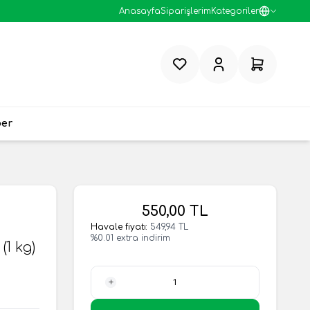
Anasayfa
Siparişlerim
Kategoriler
Favorilerim
Hesabım
Sepetim
ber
550,00
TL
Havale fiyatı:
549,94
TL
%
0.01
extra indirim
1 kg)
1 Adet