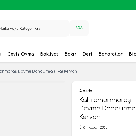
ARA
ı
Ceviz Oyma
Bakliyat
Bakır
Deri
Baharatlar
Bi
nmaraş Dövme Dondurma (1 kg) Kervan
Alpedo
Kahramanmaraş
Dövme Dondurma (
Kervan
Ürün Kodu:
T2365