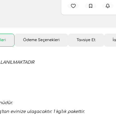
leri
Ödeme Seçenekleri
Tavsiye Et
İ
LLANILMAKTADIR
üdür.
 evinize ulaşacaktır. 1 kg'lık pakettir.