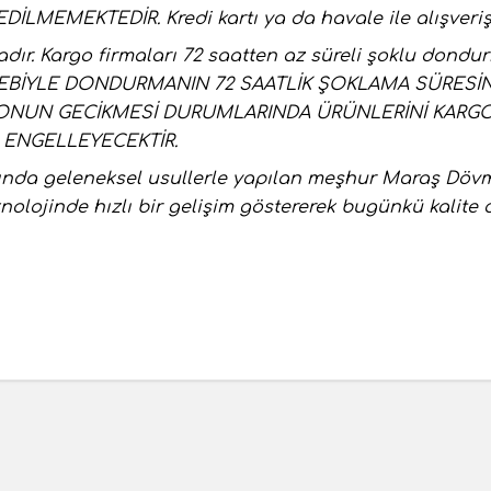
EMEKTEDİR. Kredi kartı ya da havale ile alışveriş y
dır. Kargo firmaları 72 saatten az süreli şoklu dondu
BİYLE DONDURMANIN 72 SAATLİK ŞOKLAMA SÜRESİ
RGONUN GECİKMESİ DURUMLARINDA ÜRÜNLERİNİ KARG
ENGELLEYECEKTİR.
arında geleneksel usullerle yapılan meşhur Maraş Döv
eknolojinde hızlı bir gelişim göstererek bugünkü kalite 