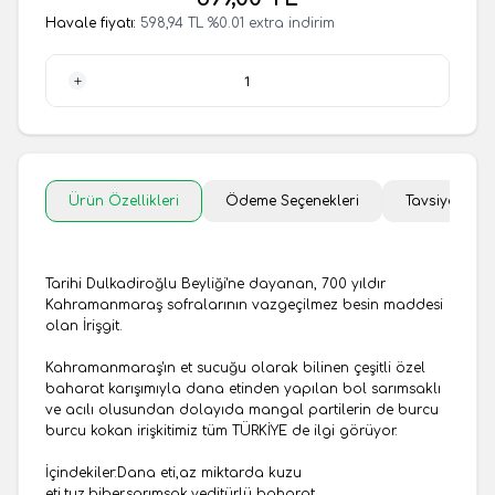
Havale fiyatı:
598,94
TL
%
0.01
extra indirim
1 Adet
Ürün Özellikleri
Ödeme Seçenekleri
Tavsiye Et
Tarihi Dulkadiroğlu Beyliği'ne dayanan, 700 yıldır
Kahramanmaraş sofralarının vazgeçilmez besin maddesi
olan İrişgit.
Kahramanmaraş'ın et sucuğu olarak bilinen çeşitli özel
baharat karışımıyla dana etinden yapılan bol sarımsaklı
ve acılı olusundan dolayıda mangal partilerin de burcu
burcu kokan irişkitimiz tüm TÜRKİYE de ilgi görüyor.
İçindekiler:Dana eti,az miktarda kuzu
eti,tuz,biber,sarımsak,yeditürlü baharat