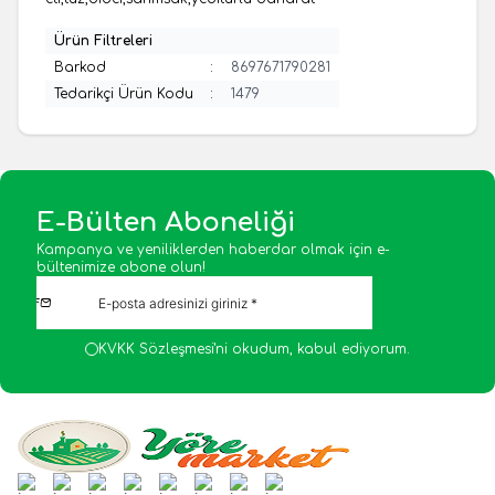
Ürün Filtreleri
Barkod
:
8697671790281
Tedarikçi Ürün Kodu
:
1479
E-Bülten Aboneliği
Kampanya ve yeniliklerden haberdar olmak için e-
bültenimize abone olun!
KVKK Sözleşmesi'ni
okudum, kabul ediyorum.