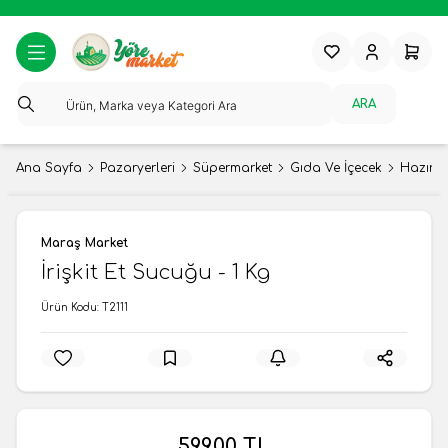
Favorilerim
Hesabım
Sepeti
ARA
Ana Sayfa
Pazaryerleri
Süpermarket
Gıda Ve İçecek
Hazır 
Maraş Market
İrişkit Et Sucuğu - 1 Kg
Ürün Kodu:
T2111
599,00
TL