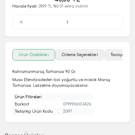
Havale fiyatı:
39,99
TL
%
0.01
extra indirim
1 Adet
Ürün Özellikleri
Ödeme Seçenekleri
Tavsiye Et
Kahramanmaraş Tarhanası 90 Gr.
Musa Efendizadeden bol yoğurtlu ve incecik Maraş
Tarhanası. Lezzetine doyamayacaksınız.
Ürün Filtreleri
Barkod
:
0799906103426
Tedarikçi Ürün Kodu
:
2097