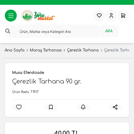
Favorilerim
Hesabım
Sepeti
ARA
Ana Sayfa
Maraş Tarhanası
Çerezlik Tarhana
Çerezlik Tarhan
Musa Efendizade
Çerezlik Tarhana 90 gr.
Ürün Kodu:
T1917
40,00
TL