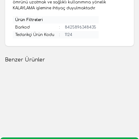
ömrünü uzatmak ve sağlıklı kullanımına yönelik
KALAYLAMA işlemine ihtiyaç duyulmaktadır.
Ürün Filtreleri
Barkod
:
8425896348435
Tedarikçi Ürün Kodu
:
1124
Benzer Ürünler
(0 Yorum)
(0 Yorum)
Yeni
Yeni
Maraş Market
Maraş Market
Bakır Tava NO 1 ( 14 Cm )
Bakır Tava No - 2 (16 Cm)
350,00
TL
425,00
TL
1 Adet
1 Adet
Sepete Ekle
Sepete Ekle