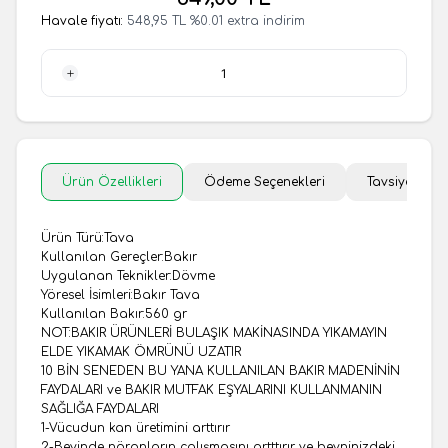
Havale fiyatı:
548,95
TL
%
0.01
extra indirim
1 Adet
Ürün Özellikleri
Ödeme Seçenekleri
Tavsiye Et
Ürün Türü:Tava
Kullanılan Gereçler:Bakır
Uygulanan Teknikler:Dövme
Yöresel İsimleri:Bakır Tava
Kullanılan Bakır:560 gr
NOT:BAKIR ÜRÜNLERİ BULAŞIK MAKİNASINDA YIKAMAYIN
ELDE YIKAMAK ÖMRÜNÜ UZATIR
​10 BİN SENEDEN BU YANA KULLANILAN BAKIR MADENİNİN
FAYDALARI ve BAKIR MUTFAK EŞYALARINI KULLANMANIN
SAĞLIĞA FAYDALARI
1-Vücudun kan üretimini arttırır
2-Beyinde nöronların çalışmasını artttırır ve beyninizdeki