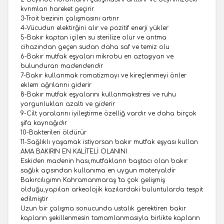
kvrımları hareket geçirir
3-Troit bezinin çalışmasını artırır
4-Vücudun elektirğini alır ve pozitif enerji yükler
5-Bakır kaptan içilen su sterilize olur ve arıtma
cihazından geçen sudan daha saf ve temiz olu
6-Bakır mutfak eşyaları mikrobu en aztaşıyan ve
bulunduran madendendir
7-Bakır kullanmak romatizmayı ve kireçlenmeyi önler
eklem ağrılarını giderir
8-Bakır mutfak eşyalarını kullanmakstresi ve ruhu
yorgunlukları azaltı ve giderir
9-Cilt yaralarını iyileştirme özelliğ vardır ve daha birçok
şifa kaynağıdır
10-Bakterileri öldürür
11-Sağlıklı yaşamak istiyorsan bakır mutfak eşyası kullan
AMA BAKIRIN EN KALİTELİ OLANINI
Eskiden madenin hası,mutfakların baştacı olan bakır
sağlık açısından kullanıma en uygun materyaldir
Bakırcılıgımn Kahramanmaraş 'ta çok gelişmiş
olduğu,yapılan arkeolojik kazılardaki buluntularda tespit
edilmiştir
Uzun bir çalışma sonucunda ustalık gerektiren bakır
kapların şekillenmesin tamamlanmasıyla birlikte kapların