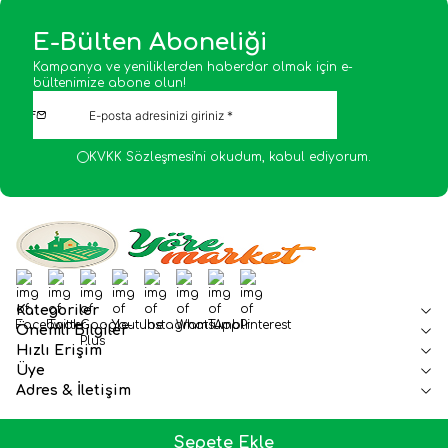
E-Bülten Aboneliği
Kampanya ve yeniliklerden haberdar olmak için e-
bültenimize abone olun!
KVKK Sözleşmesi'ni
okudum, kabul ediyorum.
Facebook
Twitter
Google-Plus
Youtube
Instagram
WhatsApp
Tumblr
Pinterest
Kategoriler
Önemli Bilgiler
Hızlı Erişim
Üye
Adres & İletişim
Sepete Ekle