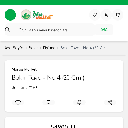
Favorilerim
Hesabım
Sepeti
ARA
Ana Sayfa
Bakır
Pişirme
Bakır Tava - No 4 (20 Cm )
Maraş Market
Bakır Tava - No 4 (20 Cm )
Ürün Kodu:
T1648
549,00
TL