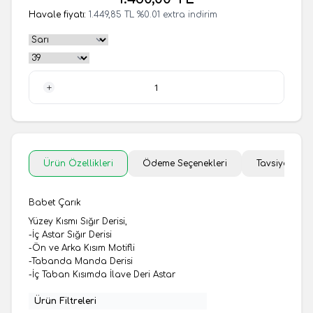
Havale fiyatı:
1.449,85
TL
%
0.01
extra indirim
1 Adet
Ürün Özellikleri
Ödeme Seçenekleri
Tavsiye Et
Babet Çarık
Yüzey Kısmı Sığır Derisi,
-İç Astar Sığır Derisi
-Ön ve Arka Kısım Motifli
-Tabanda Manda Derisi
-İç Taban Kısımda İlave Deri Astar
Ürün Filtreleri