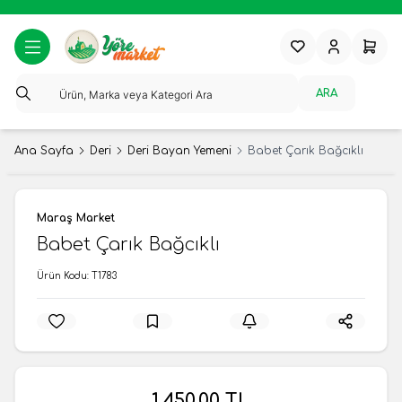
Favorilerim
Hesabım
Sepeti
ARA
Ana Sayfa
Deri
Deri Bayan Yemeni
Babet Çarık Bağcıklı
Maraş Market
Babet Çarık Bağcıklı
Ürün Kodu:
T1783
1.450,00
TL