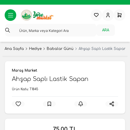
Favorilerim
Hesabım
Sepeti
ARA
Ana Sayfa
Hediye
Babalar Günü
Ahşap Saplı Lastik Sapan
Maraş Market
Ahşap Saplı Lastik Sapan
Ürün Kodu:
T1845
75,00
TL