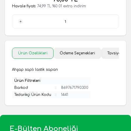
Havale fiyatı:
74,99
TL
%
0.01
extra indirim
1 Adet
Ürün Özellikleri
Ödeme Seçenekleri
Tavsiye Et
Ahşap saplı lastik sapan
Ürün Filtreleri
Barkod
:
8697671790300
Tedarikçi Ürün Kodu
:
1441
E-Bülten Aboneliği