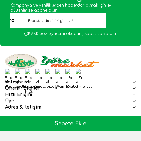
Kampanya ve yeniliklerden haberdar olmak için e-
bültenimize abone olun!
KVKK Sözleşmesi'ni
okudum, kabul ediyorum.
Facebook
Twitter
Google-Plus
Youtube
Instagram
WhatsApp
Tumblr
Pinterest
Kategoriler
Önemli Bilgiler
Hızlı Erişim
Üye
Adres & İletişim
Sepete Ekle